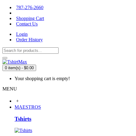
787-276-2660
Shopping Cart
Contact Us
Login
Order History
0 item(s) - $0.00
Your shopping cart is empty!
MENU
+
MAESTROS
Tshirts