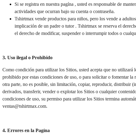
Si se registra en nuestra pagína , usted es responsable de manten
actividades que ocurran bajo su cuenta o contraseña.
Tshirtmax vende productos para niños, pero los vende a adultos 
implicación de un padre o tutor . Tshirtmax se reserva el derecho
el derecho de modificar, suspender o interrumpir todos o cualqu
3. Uso ilegal o Prohibido
Como condición para utilizar los Sitios, usted acepta que no utilizará lo
prohibido por estas condiciones de uso, o para solicitar o fomentar la r
otra parte, no es posible, sin limitación, copiar, reproducir, distribuir (i
derivados, transferir, vender o explotar los Sitios o cualquier contenid
condiciones de uso, su permiso para utilizar los Sitios termina automá
ventas@tshirtmax.com.
4. Errores en la Pagína