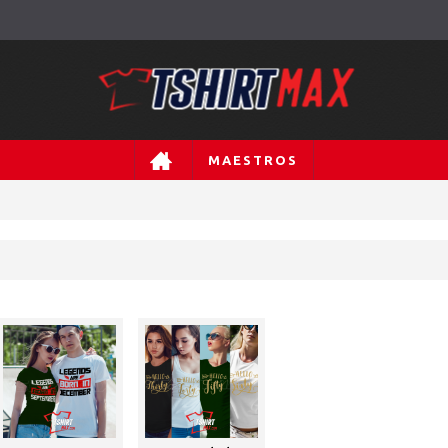
MAESTROS