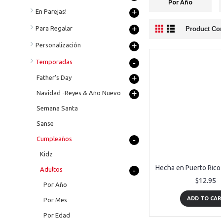
Por Año
+
En Parejas!
+
Para Regalar
Product Co
+
Personalización
-
Temporadas
+
Father's Day
+
Navidad -Reyes & Año Nuevo
Semana Santa
Sanse
-
Cumpleaños
Kidz
-
Adultos
$12.95
Por Año
ADD TO CA
Por Mes
Por Edad