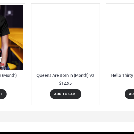
n (Month)
Queens Are Born In (Month) V2
Hello Thirty 
$12.95
RT
ADD TO CART
AD