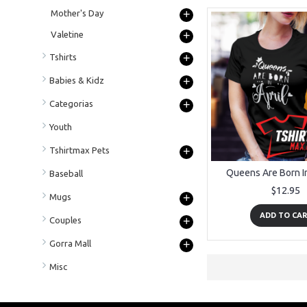
+
Mother's Day
+
Valetine
+
Tshirts
+
Babies & Kidz
+
Categorias
Youth
+
Tshirtmax Pets
Queens Are Born I
Baseball
$12.95
+
Mugs
ADD TO CA
+
Couples
+
Gorra Mall
Misc